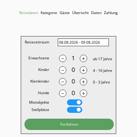
Reisedaten
Kategorie
Gäste
Übersicht
Daten
Zahlung
Reisezeitraum
Erwachsene
－
＋
ab 17 Jahre
Kinder
－
＋
4 - 16 Jahre
Kleinkinder
－
＋
0 - 3 Jahre
Hunde
－
＋
Mietobjekte
Stellplätze